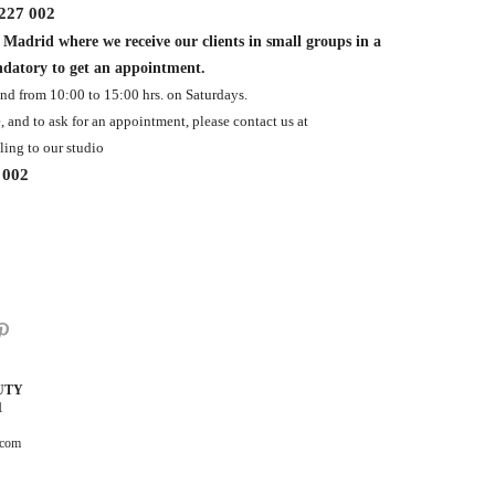
 227 002
f Madrid where we receive our clients in small groups in a
ndatory to get an appointment.
nd from 10:00 to 15:00 hrs. on Saturdays.
e
, and to ask for an appointment, please contact us at
ing to our studio
 002
UTY
1
.com