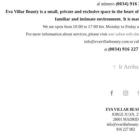
0034) 916
al número
(
Eva Villar Beauty is a small, private and exclusive space in the heart o
familiar and intimate environment. It is ma
We are open from 10:00 to 17:00 hrs. Monday to Friday a
For more information about services, please visit
our salon web sit
info@evavillarbeauty.com or call
0034) 916 227
at
(
↑
Ir Arriba
EVA VILLAR BEA
JORGE JUAN, 2
28001 MADRID
info@evavillarbeauty
916 227 002