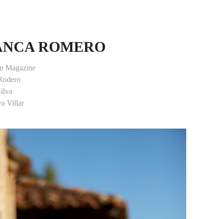
LANCA ROMERO
ion Magazine
 Rodero
Silva
a Villar